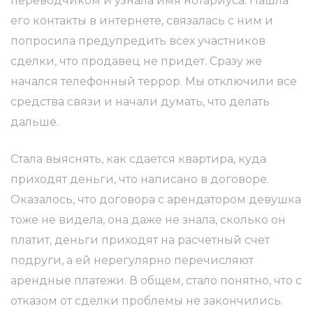
переводчиком и узнала имя нотариуса. Нашла
его контакты в интернете, связалась с ним и
попросила предупредить всех участников
сделки, что продавец не придет. Сразу же
начался телефонный террор. Мы отключили все
средства связи и начали думать, что делать
дальше.
Стала выяснять, как сдается квартира, куда
?
приходят деньги, что написано в договоре.
Оказалось, что договора с арендатором девушка
ЦИНГ
тоже не видела, она даже не знала, сколько он
платит, деньги приходят на расчетный счет
ти —
подруги, а ей нерегулярно перечисляют
арендные платежи. В общем, стало понятно, что с
отказом от сделки проблемы не закончились.