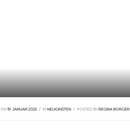
rwaltung
kler
EN
ON
19. JANUAR 2023
IN
NEUIGKEITEN
POSTED BY
REGINA BORGER