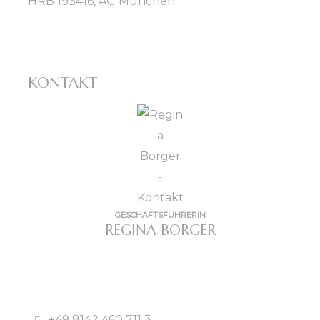
HRB 193416, AG München
KONTAKT
GESCHÄFTSFÜHRERIN
REGINA BORGER
+49 8142 460 711 3