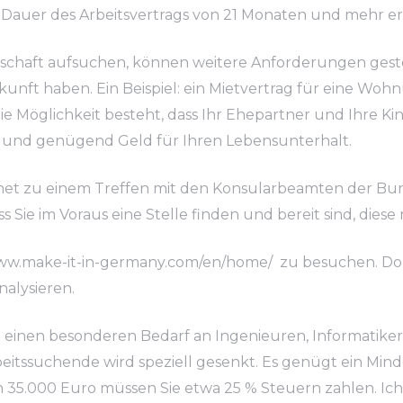
e Dauer des Arbeitsvertrags von 21 Monaten und mehr er
otschaft aufsuchen, können weitere Anforderungen ges
rkunft haben. Ein Beispiel: ein Mietvertrag für eine Woh
die Möglichkeit besteht, dass Ihr Ehepartner und Ihre K
g und genügend Geld für Ihren Lebensunterhalt.
et zu einem Treffen mit den Konsularbeamten der Bun
ass Sie im Voraus eine Stelle finden und bereit sind, die
www.make-it-in-germany.com/en/home/
zu besuchen. Dort
nalysieren.
 einen besonderen Bedarf an Ingenieuren, Informatiker
Arbeitssuchende wird speziell gesenkt. Es genügt ein M
35.000 Euro müssen Sie etwa 25 % Steuern zahlen. Ich sc