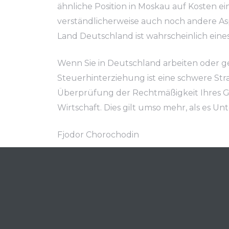
ähnliche Position in Moskau auf Kosten ei
verständlicherweise auch noch andere As
Land Deutschland ist wahrscheinlich eine
Wenn Sie in Deutschland arbeiten oder ge
Steuerhinterziehung ist eine schwere Stra
Überprüfung der Rechtmäßigkeit Ihres Gel
Wirtschaft. Dies gilt umso mehr, als es U
Fjodor Chorochodin