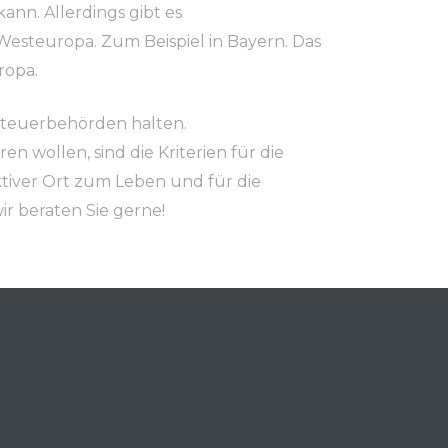
ann. Allerdings gibt es
esteuropa. Zum Beispiel in Bayern. Das
ropa.
 Steuerbehörden halten.
n wollen, sind die Kriterien für die
ktiver Ort zum Leben und für die
ir beraten Sie gerne!