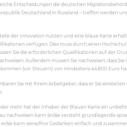
welche Entscheidungen die deutschen Migrationsbehörd
epublik Deutschland in Russland – treffen werden und
rteile der Innovation nutzen und eine blaue Karte erhal
alifikationen verfügen. Dies muss durch einen Hochschu
sen Sie die erforderlichen Qualifikationen auf der Gru
hweisen. Außerdem müssen Sie nachweisen, dass Sie in
einkommen (vor Steuern) von mindestens 44.800 Euro h
baren Sie mit Ihrem Arbeitgeber, dass er Sie einstellen w
.
der mehr hat der Inhaber der Blauen Karte ein unbefri
au nachweisen kann (er/sie versteht grundlegende sprac
n; er/sie kann seine/ihre Gedanken einfach und zusamme