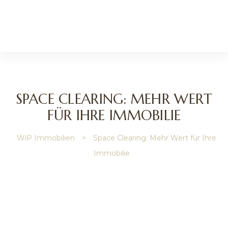
l
SPACE CLEARING: MEHR WERT
FÜR IHRE IMMOBILIE
WiP Immobilien
>
Space Clearing: Mehr Wert für Ihre
nmakler
Immobilie
r
lie
verwaltung