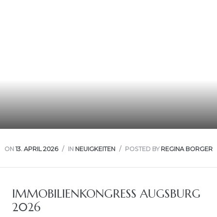
rwaltung
kler
EN
ON
13. APRIL 2026
IN
NEUIGKEITEN
POSTED BY
REGINA BORGER
IMMOBILIENKONGRESS AUGSBURG
2026