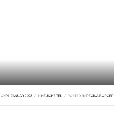
rwaltung
kler
EN
ON
19. JANUAR 2023
IN
NEUIGKEITEN
POSTED BY
REGINA BORGER