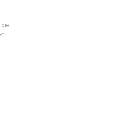
 die
en.