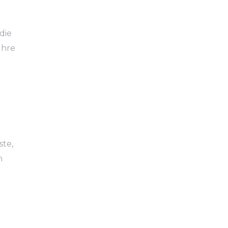
die
Ihre
ste,
n